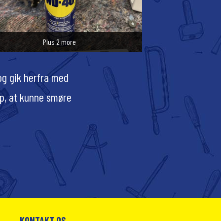
Plus 2 more
og gik herfra med
lp, at kunne smøre
KONTAKT OS