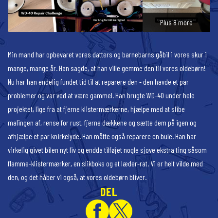
Plus 8 more
Min mand har opbevaret vores datters og barnebarns gåbil i vores skur i
mange, mange år. Han sagde, at han ville gemme den til vores oldebørn!
Nu har han endelig fundet tid til at reparere den - den havde et par
problemer og var ved at være gammel. Han brugte WD-40 under hele
projektet, lige fra at fjerne klistermærkerne, hjælpe med at slibe
malingen af, rense for rust, fjerne dækkene og sætte dem på igen og
afhjælpe et par knirkelyde. Han måtte også reparere en bule. Han har
virkelig givet bilen nyt liv og endda tilføjet nogle sjove ekstra ting såsom
flamme-klistermærker, en slikboks og et læder-rat. Vi er helt vilde med
den, og det håber vi også, at vores oldebørn bliver.
DEL