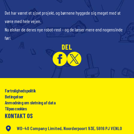
Det har været et sjovt projekt, og børnene hyggede sig meget med at
være med hele vejen.
Nu elsker de deres nye robot-reol – og de læser mere end nogensinde
før!
DEL
Fortrolighedspolitik
Betingelser
Anmodning om sletning af data
Tilpas cookies
KONTAKT OS
WD-40 Company Limited, Noorderpoort 93E, 5916 PJ VENLO