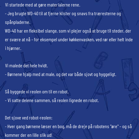
Vi startede med at gøre materialerne rene.
- Jeg brugte WD-40 til at fjerne klister og snavs fra træresterne og
spånpladerne.
WD-40 har en fleksibel slange, som vi plejer også at bruge til steder, der
er svære at nå – for eksempel under køkkenvasken, ved rør eller helt inde
i hjørner.
Vi malede det hele hvidt.
- Børnene hjalp med at male, og det var både sjovt og hyggeligt.
Så byggede vi reolen om til en robot.
- Vi satte delene sammen, så reolen lignede en robot.
Det sjove ved robot-reolen:
- Hver gang børnene læser en bog, må de dreje på robotens "øre" – og så
kommer der en lille slik ud!