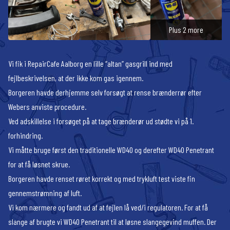
Plus 2 more
Vi fik i RepairCafe Aalborg en lille “altan” gasgrill ind med
fejlbeskrivelsen, at der ikke kom gas igennem.
Borgeren havde derhjemme selv forsøgt at rense brænderrør efter
Webers anviste procedure.
Ved adskillelse i forsøget på at tage brænderør ud stødte vi på 1.
forhindring.
Vi måtte bruge først den traditionelle WD40 og derefter WD40 Penetrant
for at få løsnet skrue.
Borgeren havde renset røret korrekt og med trykluft test viste fin
gennemstrømning af luft.
Vi kom nærmere og fandt ud af at fejlen lå ved/i regulatoren. For at få
slange af brugte vi WD40 Penetrant til at løsne slangegevind muffen. Der